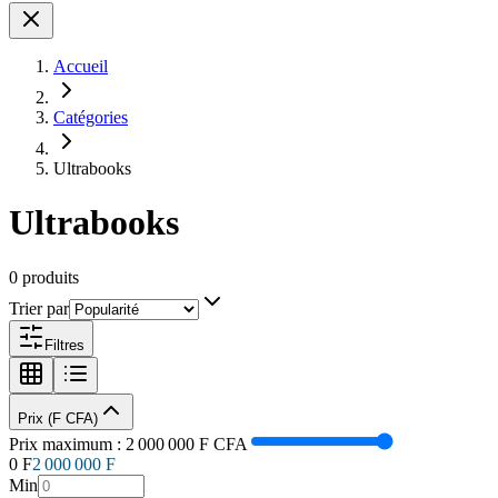
Accueil
Catégories
Ultrabooks
Ultrabooks
0 produits
Trier par
Filtres
Prix (F CFA)
Prix maximum :
2 000 000
F CFA
0 F
2 000 000
F
Min