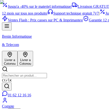
Jusqu'a -40% sur le materiel informatique
|
Livraison GRATUIT
12 mois sur tous nos produits
|
Support technique gratuit 7j/7
|
Ju
Ventes Flash : Prix casses sur PC & Imprimantes
|
Garantie 12 m
Benin Informatique
& Telecom
Livrer a
Livrer a
Cotonou
Cotonou
Ctrl
K
01 62 12 16 16
Compte