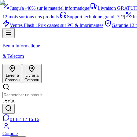
Jusqu'a -40% sur le materiel informatique
|
Livraison GRATUIT
12 mois sur tous nos produits
|
Support technique gratuit 7j/7
|
Ju
Ventes Flash : Prix casses sur PC & Imprimantes
|
Garantie 12 m
Benin Informatique
& Telecom
Livrer a
Livrer a
Cotonou
Cotonou
Ctrl
K
01 62 12 16 16
Compte