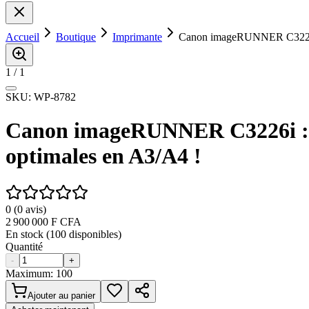
Accueil
Boutique
Imprimante
Canon imageRUNNER C3226i : 
1
/
1
SKU:
WP-8782
Canon imageRUNNER C3226i : Le
optimales en A3/A4 !
0
(
0
avis)
2 900 000
F CFA
En stock (
100
disponibles)
Quantité
-
+
Maximum:
100
Ajouter au panier