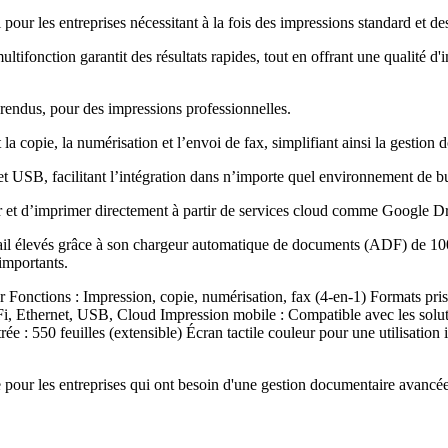
l pour les entreprises nécessitant à la fois des impressions standard et 
ltifonction garantit des résultats rapides, tout en offrant une qualité d
t rendus, pour des impressions professionnelles
.
 copie, la numérisation et l’envoi de fax, simplifiant ainsi la gestion
 et USB, facilitant l’intégration dans n’importe quel environnement de b
ser et d’imprimer directement à partir de services cloud comme Google 
evés grâce à son chargeur automatique de documents (ADF) de 100 feuil
importants
.
r Fonctions : Impression, copie, numérisation, fax (4-en-1) Formats pri
-Fi, Ethernet, USB, Cloud Impression mobile : Compatible avec les sol
 : 550 feuilles (extensible) Écran tactile couleur pour une utilisation 
 les entreprises qui ont besoin d'une gestion documentaire avancée, c