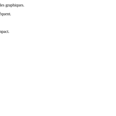
 les graphiques
.
réquent
.
impact
.