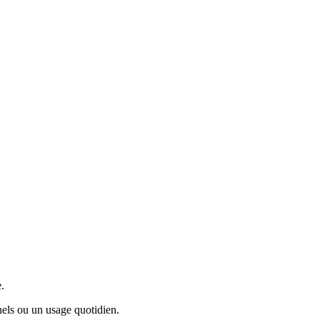
e
.
nnels ou un usage quotidien
.