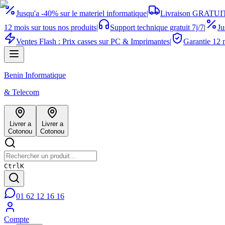
Jusqu'a -40% sur le materiel informatique
|
Livraison GRATUIT
12 mois sur tous nos produits
|
Support technique gratuit 7j/7
|
Ju
Ventes Flash : Prix casses sur PC & Imprimantes
|
Garantie 12 m
Benin Informatique
& Telecom
Livrer a
Livrer a
Cotonou
Cotonou
Ctrl
K
01 62 12 16 16
Compte