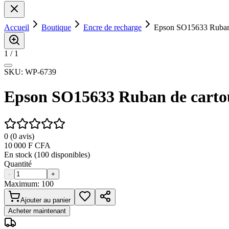
Accueil
Boutique
Encre de recharge
Epson SO15633 Ruban 
1
/
1
SKU:
WP-6739
Epson SO15633 Ruban de carto
0
(
0
avis)
10 000
F CFA
En stock (
100
disponibles)
Quantité
-
+
Maximum:
100
Ajouter au panier
Acheter maintenant