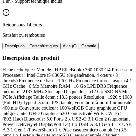
1 an
- Support technique inclus
Retour sous 14 jours
Satisfait ou remboursé
Description
Caractéristiques
Avis (0)
Garantie
Description du produit
Fiche technique : Modèle : HP EliteBook x360 1030 G4 Processeur
Processeur : Intel Core i5-8365U (8e génération, 4 cœurs / 8
threads) Fréquence de base : 1.6 GHz Fréquence turbo : Jusqu'à 4.1
GHz Cache : 6 Mo Mémoire RAM : 16 Go LPDDR3 Fréquence
mémoire : 2133 MHz Stockage Disque dur : 512 Go SSD NVMe
PCIe Affichage Taille écran : 13.3 pouces Résolution : 1920 x 1080
(Full HD) Type d’écran : IPS, tactile, verre bord-à-bord Luminosité :
400 nits Couverture couleur : 100% sRGB Carte graphique GPU
intégré : Intel UHD Graphics 620 Connectivité Wi-Fi : Wi-Fi 5
(802.11ac) Bluetooth : 5.0 Ports 2 x USB-C 3.1 Gen 2 (supportant
Power Delivery et DisplayPort 1.4) 1 x USB-A 3.1 Gen 1 1 x USB-
A 3.1 Gen 1 (PowerShare) 1 x Prise casque/micro combinée (3.5
mm) 1 x Lecteur de carte microSD Clavier et entrée Clavier :