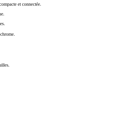
 compacte et connectée
.
ue
.
les
.
nochrome
.
illes
.