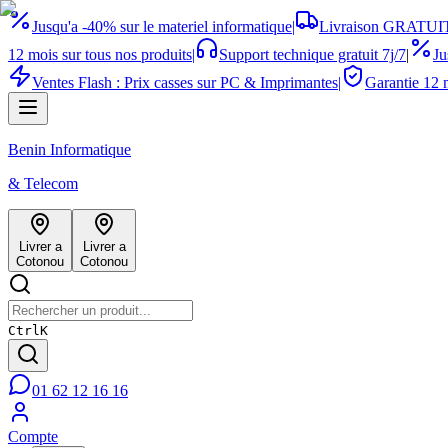
Jusqu'a -40% sur le materiel informatique
|
Livraison GRATUIT
12 mois sur tous nos produits
|
Support technique gratuit 7j/7
|
Ju
Ventes Flash : Prix casses sur PC & Imprimantes
|
Garantie 12 m
Benin Informatique
& Telecom
Livrer a
Livrer a
Cotonou
Cotonou
Ctrl
K
01 62 12 16 16
Compte