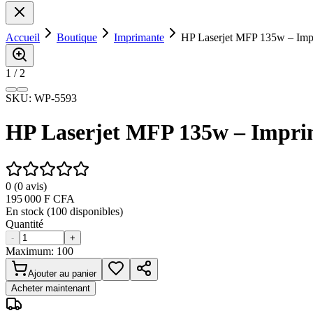
Accueil
Boutique
Imprimante
HP Laserjet MFP 135w – Impr
1
/
2
SKU:
WP-5593
HP Laserjet MFP 135w – Imprim
0
(
0
avis)
195 000
F CFA
En stock (
100
disponibles)
Quantité
-
+
Maximum:
100
Ajouter au panier
Acheter maintenant