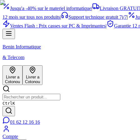
Jusqu'a -40% sur le materiel informatique
|
Livraison GRATUIT
12 mois sur tous nos produits
|
Support technique gratuit 7j/7
|
Ju
Ventes Flash : Prix casses sur PC & Imprimantes
|
Garantie 12 m
Benin Informatique
& Telecom
Livrer a
Livrer a
Cotonou
Cotonou
Ctrl
K
01 62 12 16 16
Compte