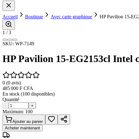
Accueil
Boutique
Avec carte graphique
HP Pavilion 15-EG2
1
/
3
SKU:
WP-7149
HP Pavilion 15-EG2153cl Intel c
0
(
0
avis)
485 000
F CFA
En stock (
100
disponibles)
Quantité
-
+
Maximum:
100
Ajouter au panier
Acheter maintenant