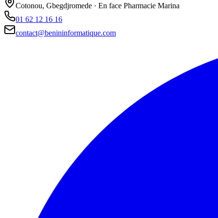
Cotonou, Gbegdjromede · En face Pharmacie Marina
01 62 12 16 16
contact@benininformatique.com