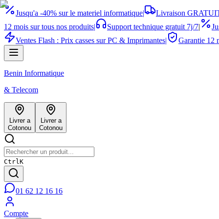
Jusqu'a -40% sur le materiel informatique
|
Livraison GRATUIT
12 mois sur tous nos produits
|
Support technique gratuit 7j/7
|
Ju
Ventes Flash : Prix casses sur PC & Imprimantes
|
Garantie 12 m
Benin Informatique
& Telecom
Livrer a
Livrer a
Cotonou
Cotonou
Ctrl
K
01 62 12 16 16
Compte