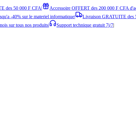
E des 50 000 F CFA
|
Accessoire OFFERT des 200 000 F CFA d'a
squ'a -40% sur le materiel informatique
|
Livraison GRATUITE des 
ois sur tous nos produits
|
Support technique gratuit 7j/7
|