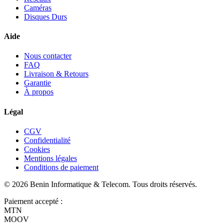
Caméras
Disques Durs
Aide
Nous contacter
FAQ
Livraison & Retours
Garantie
À propos
Légal
CGV
Confidentialité
Cookies
Mentions légales
Conditions de paiement
©
2026
Benin Informatique & Telecom
. Tous droits réservés.
Paiement accepté :
MTN
MOOV