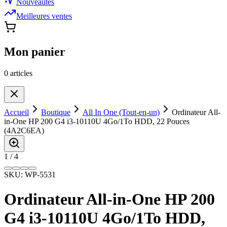
Nouveautés
Meilleures ventes
Mon panier
0
article
s
Accueil
Boutique
All In One (Tout-en-un)
Ordinateur All-
in-One HP 200 G4 i3-10110U 4Go/1To HDD, 22 Pouces
(4A2C6EA)
1
/
4
SKU:
WP-5531
Ordinateur All-in-One HP 200
G4 i3-10110U 4Go/1To HDD,