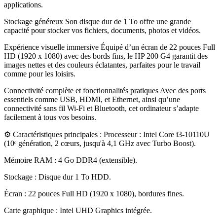
applications
.
Stockage généreux Son disque dur de 1 To offre une grande
capacité pour stocker vos fichiers, documents, photos et vidéos
.
Expérience visuelle immersive Équipé d’un écran de 22 pouces Full
HD (1920 x 1080) avec des bords fins, le HP 200 G4 garantit des
images nettes et des couleurs éclatantes, parfaites pour le travail
comme pour les loisirs
.
Connectivité complète et fonctionnalités pratiques Avec des ports
essentiels comme USB, HDMI, et Ethernet, ainsi qu’une
connectivité sans fil Wi-Fi et Bluetooth, cet ordinateur s’adapte
facilement à tous vos besoins
.
⚙️ Caractéristiques principales : Processeur : Intel Core i3-10110U
(10ᵉ génération, 2 cœurs, jusqu'à 4,1 GHz avec Turbo Boost)
.
Mémoire RAM : 4 Go DDR4 (extensible)
.
Stockage : Disque dur 1 To HDD
.
Écran : 22 pouces Full HD (1920 x 1080), bordures fines
.
Carte graphique : Intel UHD Graphics intégrée
.