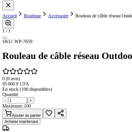
Accueil
Boutique
Accessoire
Rouleau de câble réseau Outd
1
/
1
SKU:
WP-7659
Rouleau de câble réseau Outdoo
0
(
0
avis)
95 000
F CFA
En stock (
100
disponibles)
Quantité
-
+
Maximum:
100
Ajouter au panier
Acheter maintenant