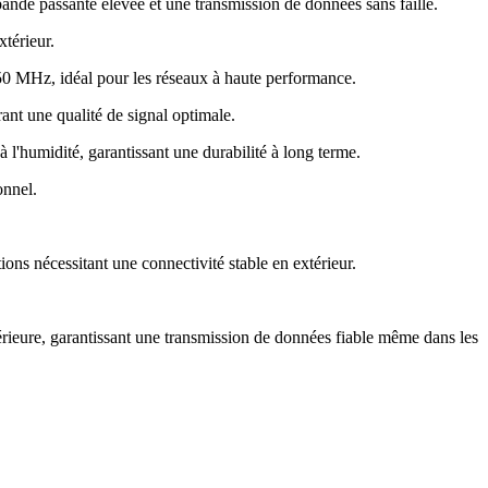
bande passante élevée et une transmission de données sans faille
.
xtérieur
.
250 MHz, idéal pour les réseaux à haute performance
.
ant une qualité de signal optimale
.
à l'humidité, garantissant une durabilité à long terme
.
ionnel
.
tions nécessitant une connectivité stable en extérieur
.
érieure, garantissant une transmission de données fiable même dans les