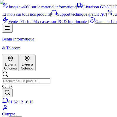
Jusqu'a -40% sur le materiel informatique
|
Livraison GRATUIT
12 mois sur tous nos produits
|
Support technique gratuit 7j/7
|
Ju
Ventes Flash : Prix casses sur PC & Imprimantes
|
Garantie 12 m
Benin Informatique
& Telecom
Livrer a
Livrer a
Cotonou
Cotonou
Ctrl
K
01 62 12 16 16
Compte