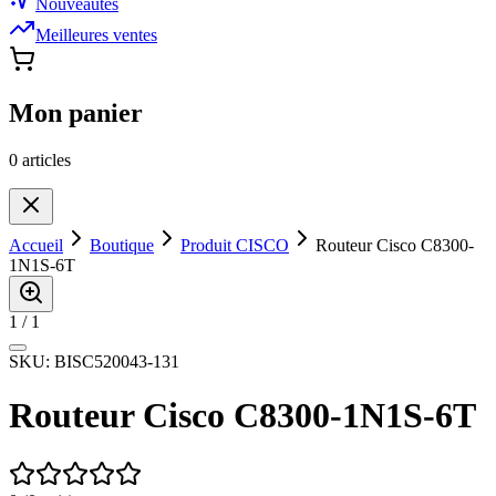
Nouveautés
Meilleures ventes
Mon panier
0
article
s
Accueil
Boutique
Produit CISCO
Routeur Cisco C8300-
1N1S-6T
1
/
1
SKU:
BISC520043-131
Routeur Cisco C8300-1N1S-6T