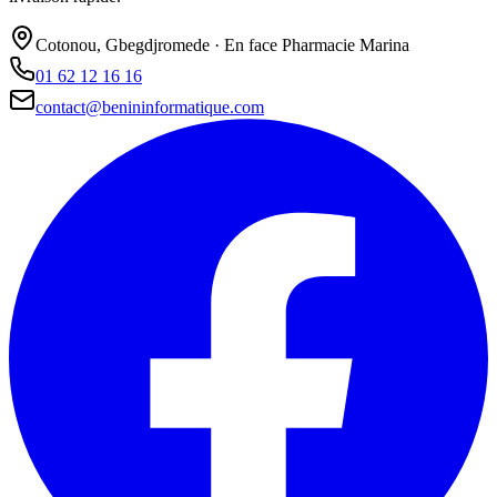
Cotonou, Gbegdjromede · En face Pharmacie Marina
01 62 12 16 16
contact@benininformatique.com