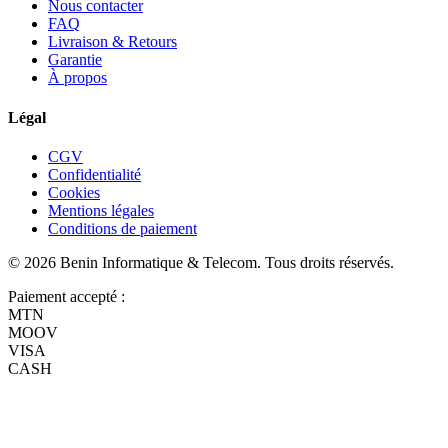
Nous contacter
FAQ
Livraison & Retours
Garantie
À propos
Légal
CGV
Confidentialité
Cookies
Mentions légales
Conditions de paiement
©
2026
Benin Informatique & Telecom
. Tous droits réservés.
Paiement accepté :
MTN
MOOV
VISA
CASH