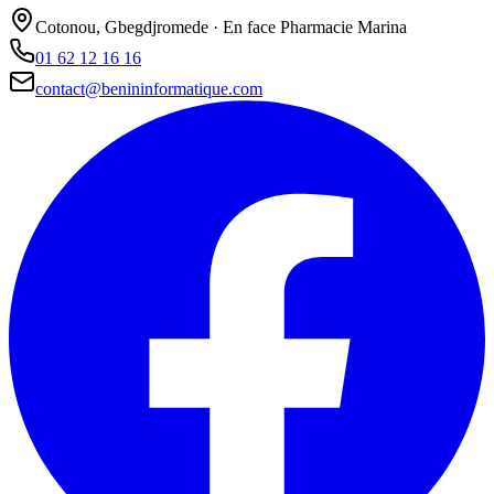
Cotonou, Gbegdjromede · En face Pharmacie Marina
01 62 12 16 16
contact@benininformatique.com