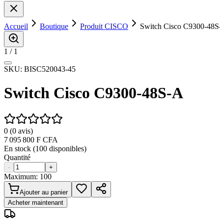
Accueil
Boutique
Produit CISCO
Switch Cisco C9300-48
1
/
1
SKU:
BISC520043-45
Switch Cisco C9300-48S-A
0
(
0
avis)
7 095 800
F CFA
En stock (
100
disponibles)
Quantité
-
+
Maximum:
100
Ajouter au panier
Acheter maintenant