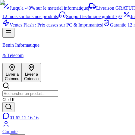
Jusqu'a -40% sur le materiel informatique
|
Livraison GRATUIT
12 mois sur tous nos produits
|
Support technique gratuit 7j/7
|
Ju
Ventes Flash : Prix casses sur PC & Imprimantes
|
Garantie 12 m
Benin Informatique
& Telecom
Livrer a
Livrer a
Cotonou
Cotonou
Ctrl
K
01 62 12 16 16
Compte