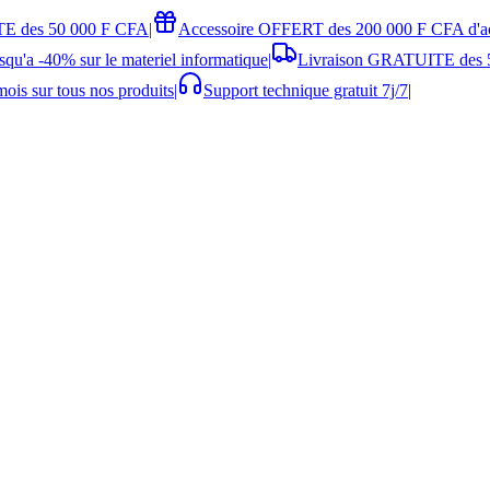
E des 50 000 F CFA
|
Accessoire OFFERT des 200 000 F CFA d'a
squ'a -40% sur le materiel informatique
|
Livraison GRATUITE des 
ois sur tous nos produits
|
Support technique gratuit 7j/7
|