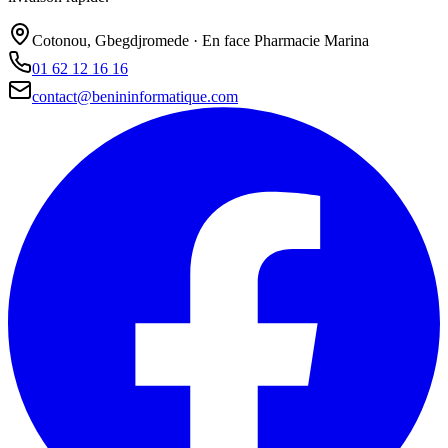
Cotonou, Gbegdjromede · En face Pharmacie Marina
01 62 12 16 16
contact@benininformatique.com