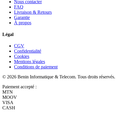
Nous contacter
FAQ
Livraison & Retours
Garantie
À propos
Légal
CGV
Confidentialité
Cookies
Mentions légales
Conditions de paiement
©
2026
Benin Informatique & Telecom
. Tous droits réservés.
Paiement accepté :
MTN
MOOV
VISA
CASH