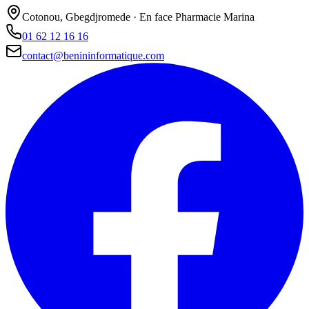
Cotonou, Gbegdjromede · En face Pharmacie Marina
01 62 12 16 16
contact@benininformatique.com